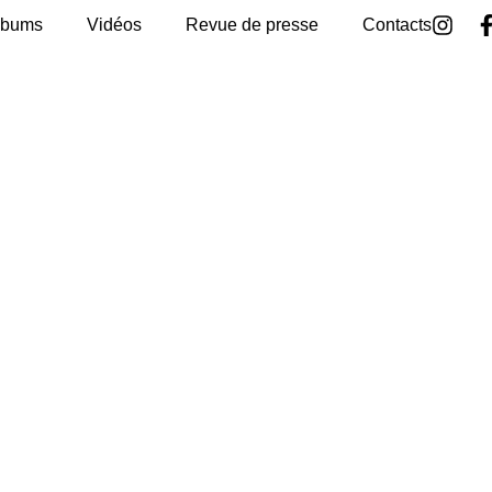
lbums
Vidéos
Revue de presse
Contacts
un comment
es champs obligatoires sont indiqués avec
*