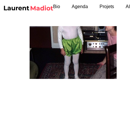
Bio
Agenda
Projets
A
Laisser 
Votre adresse e-mail ne sera pas publiée.
L
Commentaire
*