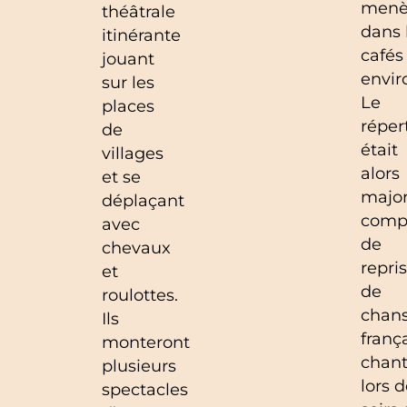
menè
théâtrale
dans 
itinérante
cafés
jouant
envir
sur les
Le
places
réper
de
était
villages
alors
et se
major
déplaçant
comp
avec
de
chevaux
repri
et
de
roulottes.
chan
Ils
franç
monteront
chan
plusieurs
lors 
spectacles