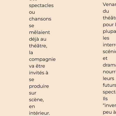
Vena
spectacles
du
ou
théât
chansons
pour 
se
plupa
mêlaient
les
déjà au
inter
théâtre,
scéni
la
et
compagnie
dram
va être
nourr
invités à
leurs
se
futur
produire
spect
sur
Ils
scène,
“inve
en
peu à
intérieur.