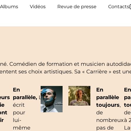
Albums
Vidéos
Revue de presse
Contacts
né. Comédien de formation et musicien autodidact
ntent ses choix artistiques. Sa « Carrière » est un
En
En
En
eurs
parallèle,
Laurent
parallèle
pa
ie
écrit
toujours
,
to
ont
pour
de
de
ir
lui-
nombreux
à 
même
pas de
La