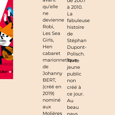
de 2007
qu’elle
à 2010.
ne
La
devienne
fabuleuse
Robi,
histoire
Les Sea
de
Girls,
Stéphan
Hen
Dupont-
cabaret
Polisch.
marionnetique
Texte
de
jeune
Johanny
public
BERT,
non
(créé en
créé à
2019)
ce jour.
nominé
Au
aux
beau
Molières
pays