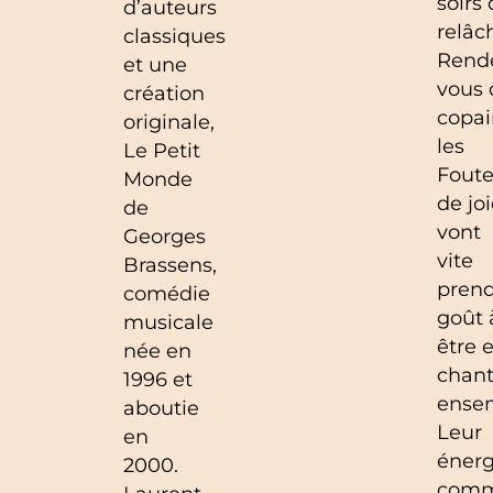
soirs
d’auteurs
relâc
classiques
Rend
et une
vous 
création
copai
originale,
les
Le Petit
Foute
Monde
de jo
de
vont
Georges
vite
Brassens,
pren
comédie
goût 
musicale
être e
née en
chant
1996 et
ense
aboutie
Leur
en
énerg
2000.
comm