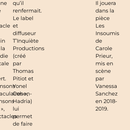
une
qu’il
Il jouera
e
renfermait.
dans la
Le label
pièce
acle
et
Les
diffuseur
Insoumis
in
T’Inquiète
de
 la
Productions
Carole
die
(créé
Prieur,
cale
par
mis en
Thomas
scène
rt.
Pitiot et
par
ansons
Yonel
Vanessa
aculaires »,
Cohen-
Sanchez
nsons
Hadria)
en 2018-
 »,
lui
2019.
ctacles
permet
de faire