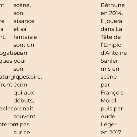
nt
scène,
Béthune
son
en 2014.
re
aisance
Il jouera
la
et sa
dans La
rt,
fantaisie
Tête de
sont un
l’Emploi
rogations
écrin
d’Antoine
ques
pour
Sahler
son
mis en
aturgiques
répertoire,
scène
iront
écrin
par
qui aux
François
s
débuts,
Morel
acles.
prenait
puis par
souvent
Aude
nteront »
le pas
Léger
sur ce
en 2017.