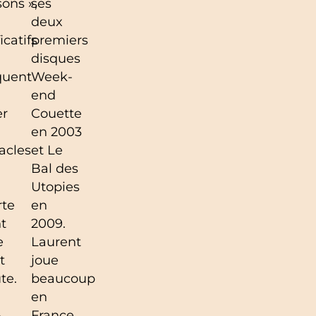
ons »,
ses
deux
icatifs
premiers
disques
uent
Week-
end
er
Couette
en 2003
acles
et Le
Bal des
Utopies
rte
en
t
2009.
e
Laurent
t
joue
te.
beaucoup
en
-
France