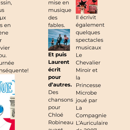
ssin,
mise en
us
musique
Il écrivit
,
ux
des
également
s en
fables.
quelques
ène
spectacles
r
musicaux
ivier
Et puis
Le
ou.
Laurent
Chevalier
urnée
écrit
Miroir et
nséquente!
pour
la
d’autres.
Princesse
Des
Microbe
chansons
joué par
pour
La
Chloé
Compagnie
ur
Robineau
L’Auriculaire
avant