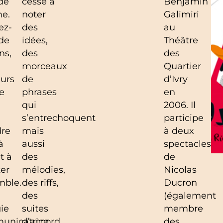
 de
cesse à
Benjamin
he.
noter
Galimiri
ez-
des
au
de
idées,
Théâtre
ns,
des
des
morceaux
Quartier
urs
de
d’Ivry
ie
phrases
en
qui
2006. Il
s’entrechoquent
participe
dre
mais
à deux
à
aussi
spectacles
t à
des
de
er
mélodies,
Nicolas
mble.
des riffs,
Ducron
des
(également
ie
suites
membre
unicatrice
d’accord,
des