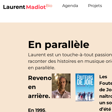
Bio
Agenda
Projets
En parallèle
Laurent est un touche-à-tout passion
raconter des histoires en musique orie
en parallèle.
Les
Revenons
Fout
en
de Jo
arrière.
naîtr
un so
d’été
En 1995
,