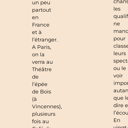
chans
un peu
les
partout
qualif
en
ne
France
manq
et à
pour
l’étranger.
class
A Paris,
leurs
on la
spect
verra au
ou le
Théâtre
voir
de
impo
l’épée
autan
de Bois
que l
(à
dire e
Vincennes),
l’écou
plusieurs
En
fois au
vingt