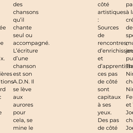
des
côté
pa
chansons
artistiques
à l
qu’il
:
cr
ée
chante
Sources
de
seul ou
de
sp
pe
accompagné.
rencontres,
mu
L’écriture
d’enrichisse
je
x.
d’une
et
pu
chanson
d’apprentiss
Th
ières
est son
ces pas
Ni
itions
A.D.N. Il
de côté
ch
rd
se lève
sont
Ni
c
aux
capitaux
Fe
aurores
à ses
et
e
pour
yeux.
Jo
cela, se
Des pas
ch
mine le
de côté
Jo