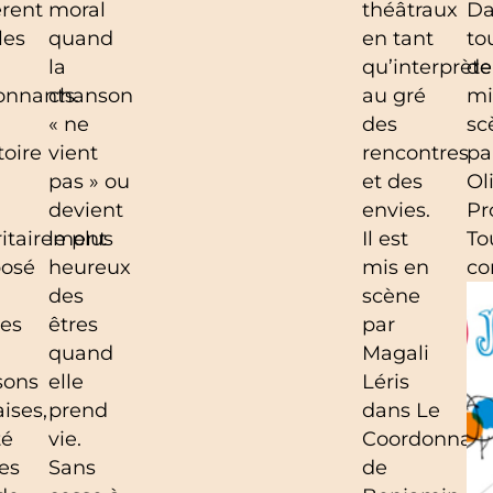
rent
moral
théâtraux
Da
les
quand
en tant
to
la
qu’interprète
de
onnants.
chanson
au gré
mi
« ne
des
sc
toire
vient
rencontres
pa
pas » ou
et des
Ol
devient
envies.
Pr
itairement
le plus
Il est
To
osé
heureux
mis en
co
des
scène
ses
êtres
par
quand
Magali
sons
elle
Léris
aises,
prend
dans Le
té
vie.
Coordonnate
des
Sans
de