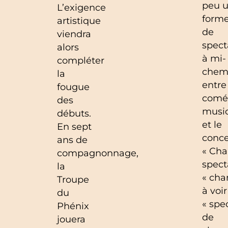
peu 
L’exigence
form
artistique
de
viendra
spect
alors
à mi-
compléter
chem
la
entre
fougue
comé
des
musi
débuts.
et le
En sept
conce
ans de
« Ch
compagnonnage,
spect
la
« cha
Troupe
à voir
du
« spe
Phénix
de
jouera