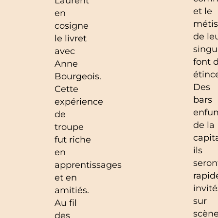
Laurent
et le
en
méti
cosigne
de le
le livret
singu
avec
font 
Anne
étince
Bourgeois.
Des
Cette
bars
expérience
enfu
de
de la
troupe
capita
fut riche
ils
en
seron
apprentissages
rapi
et en
invité
amitiés.
sur
Au fil
scène
des