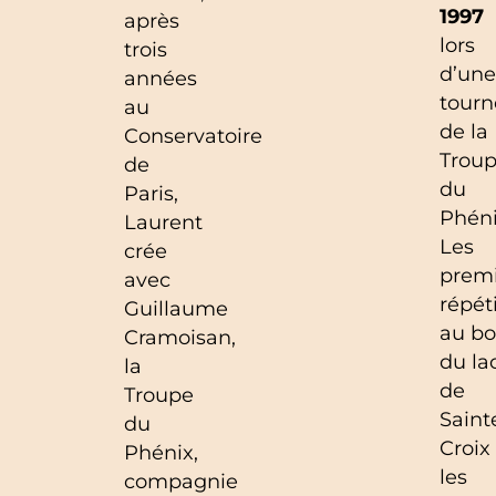
1997
après
lors
trois
d’une
années
tourn
au
de la
Conservatoire
Trou
de
du
Paris,
Phéni
Laurent
Les
crée
prem
avec
répét
Guillaume
au bo
Cramoisan,
du la
la
de
Troupe
Saint
du
Croix
Phénix,
les
compagnie