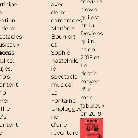
servir le
rticipe
avec
clown
a
deux
qui est
éation
camarades
en lui :
 deux
Marlène
Deviens
ectacles
Bouniort
qui tu
sicaux
et
es en
ments
unes
Sophie
2015 et
blics.
Kastelnik,
Le
ages,
e
le
destin
no’s
spectacle
moyen
antent
musical
d’un
no
La
mec
rrer
Fontaine
fabuleux
 The
Unplugged
en 2019.
e’s
né
antent
d’une
e
réécriture-