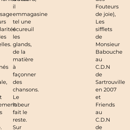
il
Fouteurs
ssage
emmagasine
de joie),
urs
tel une
Les
larités
écureuil
sifflets
des
les
de
lles.
glands,
Monsieur
de la
Babouche
matière
au
més
à
C.D.N
façonner
de
le,
des
Sartrouville
chansons.
en 2007
t
Le
et
dement
labeur
Friends
s
fait le
au
reste.
C.D.N
.
Sur
de