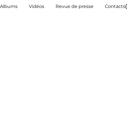
Albums
Vidéos
Revue de presse
Contacts
 un commen
ée.
Les champs obligatoires sont indiqués avec
*